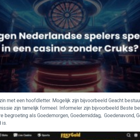
in met een hoofdletter. Mogelijk zijn bijvoorbeeld Geacht best
sie zijn tamelijk formeel. Informeler zijn bijvoorbeeld Beste b
lere begroeting als Goedemorgen, Goedemiddag, Goedenavond, Goe
 is.