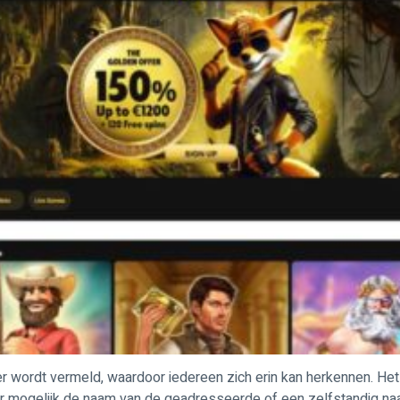
r wordt vermeld, waardoor iedereen zich erin kan herkennen. Het 
 mogelijk de naam van de geadresseerde of een zelfstandig naamw