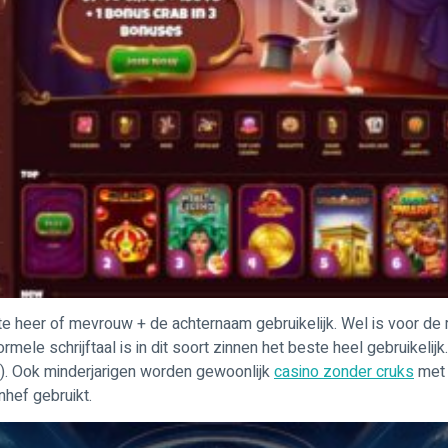
hte heer of mevrouw + de achternaam gebruikelijk. Wel is voor de
nformele schrijftaal is in dit soort zinnen het beste heel gebruik
6). Ook minderjarigen worden gewoonlijk
casino zonder cruks
met 
hef gebruikt.