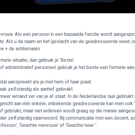
vrouw. Als een persoon in een bepaalde functie wordt aangespro
e. Als u de naam en het geslacht van de geadresseerde weet, is d
w + de achternaam.
ele situatie, dan gebruik je ‘Beste’.
of administratief personeel gebruik je het beste een formele aan
al aanspreekt als je met hem of haar praat.
ak zelfstandig als aanhef gebruikt.
nneer iemand ver van je af staat. In de Nederlandse taal gebruik
ef gericht aan één enkele, onbekende geadresseerde kan men ook 
hef gebruikt, maar niet iedereen wordt graag op die manier aange
nder zelfstandig naamwoord. Bij communicatie met een docent, ass
fessor’, ‘Geachte mevrouw’ of ‘Geachte heer ‘.