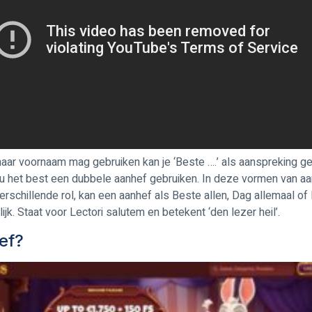
haar voornaam mag gebruiken kan je ‘Beste ….’ als aanspreking geb
u het best een dubbele aanhef gebruiken. In deze vormen van aa
erschillende rol, kan een aanhef als Beste allen, Dag allemaal 
 Staat voor Lectori salutem en betekent ‘den lezer heil’.
ef?