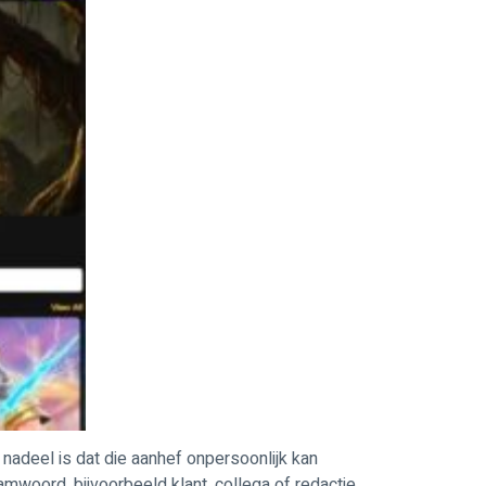
nadeel is dat die aanhef onpersoonlijk kan
oord, bijvoorbeeld klant, collega of redactie,