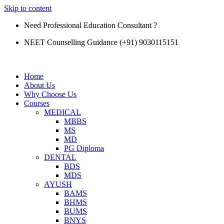
Skip to content
Need Professional Education Consultant ?
NEET Counselling Guidance (+91) 9030115151
Home
About Us
Why Choose Us
Courses
MEDICAL
MBBS
MS
MD
PG Diploma
DENTAL
BDS
MDS
AYUSH
BAMS
BHMS
BUMS
BNYS