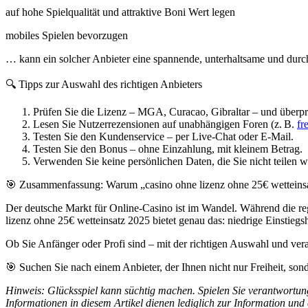
auf hohe Spielqualität und attraktive Boni Wert legen
mobiles Spielen bevorzugen
… kann ein solcher Anbieter eine spannende, unterhaltsame und durch
🔍 Tipps zur Auswahl des richtigen Anbieters
Prüfen Sie die Lizenz – MGA, Curacao, Gibraltar – und überprü
Lesen Sie Nutzerrezensionen auf unabhängigen Foren (z. B.
fr
Testen Sie den Kundenservice – per Live-Chat oder E-Mail.
Testen Sie den Bonus – ohne Einzahlung, mit kleinem Betrag.
Verwenden Sie keine persönlichen Daten, die Sie nicht teilen w
🎯 Zusammenfassung: Warum „casino ohne lizenz ohne 25€ wetteinsa
Der deutsche Markt für Online-Casino ist im Wandel. Während die reg
lizenz ohne 25€ wetteinsatz 2025 bietet genau das: niedrige Einstie
Ob Sie Anfänger oder Profi sind – mit der richtigen Auswahl und ve
🎯 Suchen Sie nach einem Anbieter, der Ihnen nicht nur Freiheit, son
Hinweis: Glücksspiel kann süchtig machen. Spielen Sie verantwortun
Informationen in diesem Artikel dienen lediglich zur Information und