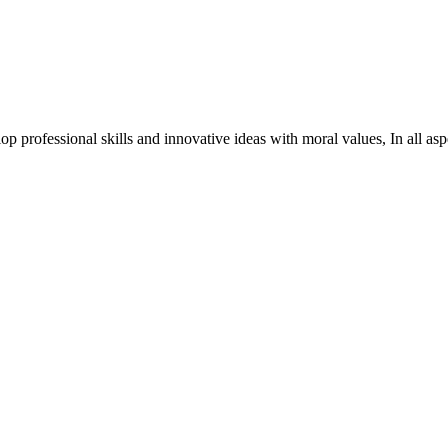
p professional skills and innovative ideas with moral values, In all asp