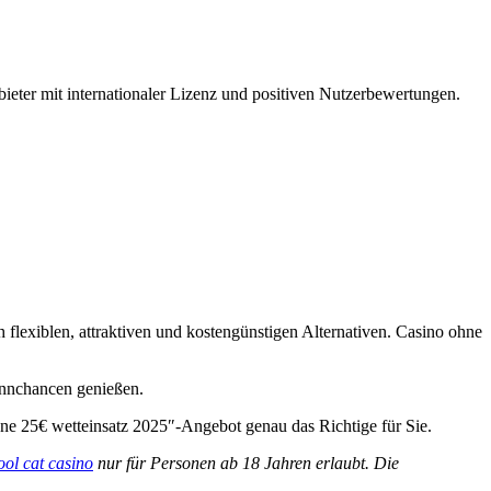
ieter mit internationaler Lizenz und positiven Nutzerbewertungen.
flexiblen, attraktiven und kostengünstigen Alternativen. Casino ohne
innchancen genießen.
ohne 25€ wetteinsatz 2025″-Angebot genau das Richtige für Sie.
ool cat casino
nur für Personen ab 18 Jahren erlaubt. Die