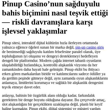
Pinup Casino’nun sağduyulu
bahis biçimini nasıl teşvik ettiği
— riskli davranışlara karşı
işlevsel yaklaşımlar
Pinup sitesi, interaktif dijital kültürün hızla ilerleyen ortamında
yalnızca eğlence öğeleri sunan bir marka değil,
pin-up casino giriş
de benimsediği sağduyulu katılım felsefesine paralel olarak, üye
topluluğunun iyi oluşunu ve dengeyi desteklemeyi hedefleyen
dengeli bir platformdur. Modern çağda internet tabanlı oyunların
ulaşılabilirliği hızlandıkça, kontrollü alışkanlık vizyonu da her
zamankinden daha hayati hale gelmiştir. Pinup ekibi bu ihtiyacı
erken gören markalardan biridir ve katılımcılarını sadece ödüller ya
da gerilim peşinde gitmeye değil, aynı zamanda oyun alışkanlıklarını
anlamaya, limitlerini korumaya ve sağlıklı bir alışkanlık dengesini
teşvik etmeye davet eder.
anlayışı, bahisin bir özgürlük alanı olduğu kadar, farkındalık
gerektiren bir denge boyutu olduğuna dayanır. Bu çerçevede amaç,
slot alışkanlığını bir gerçeklikten uzaklaşma değil, planlı bir keyif
haline kurmaktır. Pinup ekibi, dijital sistemini ve müşteri yardım