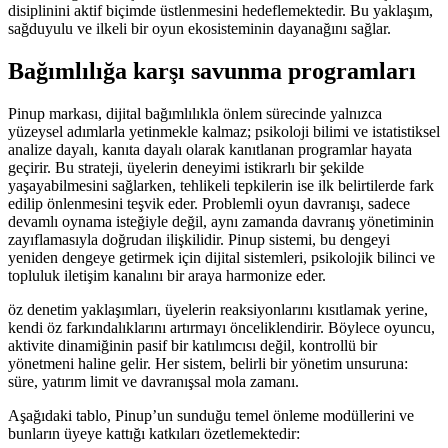
disiplinini aktif biçimde üstlenmesini hedeflemektedir. Bu yaklaşım,
sağduyulu ve ilkeli bir oyun ekosisteminin dayanağını sağlar.
Bağımlılığa karşı savunma programları
Pinup markası, dijital bağımlılıkla önlem sürecinde yalnızca
yüzeysel adımlarla yetinmekle kalmaz; psikoloji bilimi ve istatistiksel
analize dayalı, kanıta dayalı olarak kanıtlanan programlar hayata
geçirir. Bu strateji, üyelerin deneyimi istikrarlı bir şekilde
yaşayabilmesini sağlarken, tehlikeli tepkilerin ise ilk belirtilerde fark
edilip önlenmesini teşvik eder. Problemli oyun davranışı, sadece
devamlı oynama isteğiyle değil, aynı zamanda davranış yönetiminin
zayıflamasıyla doğrudan ilişkilidir. Pinup sistemi, bu dengeyi
yeniden dengeye getirmek için dijital sistemleri, psikolojik bilinci ve
topluluk iletişim kanalını bir araya harmonize eder.
öz denetim yaklaşımları, üyelerin reaksiyonlarını kısıtlamak yerine,
kendi öz farkındalıklarını artırmayı önceliklendirir. Böylece oyuncu,
aktivite dinamiğinin pasif bir katılımcısı değil, kontrollü bir
yönetmeni haline gelir. Her sistem, belirli bir yönetim unsuruna:
süre, yatırım limit ve davranışsal mola zamanı.
Aşağıdaki tablo, Pinup’un sunduğu temel önleme modüllerini ve
bunların üyeye kattığı katkıları özetlemektedir: