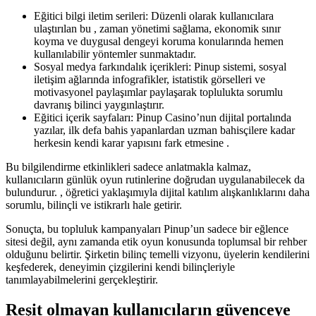
Eğitici bilgi iletim serileri: Düzenli olarak kullanıcılara
ulaştırılan bu , zaman yönetimi sağlama, ekonomik sınır
koyma ve duygusal dengeyi koruma konularında hemen
kullanılabilir yöntemler sunmaktadır.
Sosyal medya farkındalık içerikleri: Pinup sistemi, sosyal
iletişim ağlarında infografikler, istatistik görselleri ve
motivasyonel paylaşımlar paylaşarak toplulukta sorumlu
davranış bilinci yaygınlaştırır.
Eğitici içerik sayfaları: Pinup Casino’nun dijital portalında
yazılar, ilk defa bahis yapanlardan uzman bahisçilere kadar
herkesin kendi karar yapısını fark etmesine .
Bu bilgilendirme etkinlikleri sadece anlatmakla kalmaz,
kullanıcıların günlük oyun rutinlerine doğrudan uygulanabilecek da
bulundurur. , öğretici yaklaşımıyla dijital katılım alışkanlıklarını daha
sorumlu, bilinçli ve istikrarlı hale getirir.
Sonuçta, bu topluluk kampanyaları Pinup’un sadece bir eğlence
sitesi değil, aynı zamanda etik oyun konusunda toplumsal bir rehber
olduğunu belirtir. Şirketin bilinç temelli vizyonu, üyelerin kendilerini
keşfederek, deneyimin çizgilerini kendi bilinçleriyle
tanımlayabilmelerini gerçekleştirir.
Reşit olmayan kullanıcıların güvenceye