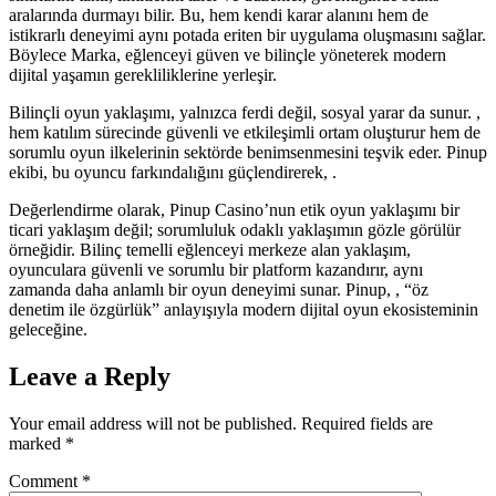
aralarında durmayı bilir. Bu, hem kendi karar alanını hem de
istikrarlı deneyimi aynı potada eriten bir uygulama oluşmasını sağlar.
Böylece Marka, eğlenceyi güven ve bilinçle yöneterek modern
dijital yaşamın gerekliliklerine yerleşir.
Bilinçli oyun yaklaşımı, yalnızca ferdi değil, sosyal yarar da sunur. ,
hem katılım sürecinde güvenli ve etkileşimli ortam oluşturur hem de
sorumlu oyun ilkelerinin sektörde benimsenmesini teşvik eder. Pinup
ekibi, bu oyuncu farkındalığını güçlendirerek, .
Değerlendirme olarak, Pinup Casino’nun etik oyun yaklaşımı bir
ticari yaklaşım değil; sorumluluk odaklı yaklaşımın gözle görülür
örneğidir. Bilinç temelli eğlenceyi merkeze alan yaklaşım,
oyunculara güvenli ve sorumlu bir platform kazandırır, aynı
zamanda daha anlamlı bir oyun deneyimi sunar. Pinup, , “öz
denetim ile özgürlük” anlayışıyla modern dijital oyun ekosisteminin
geleceğine.
Leave a Reply
Your email address will not be published.
Required fields are
marked
*
Comment
*