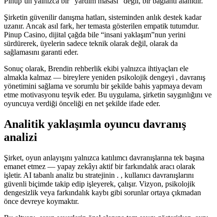
Pinup’un yalnızca bir “yardım masası” değil, bir bağlantı alanıdır.
Şirketin güvenilir danışma hatları, sisteminden anlık destek kadar
uzanır. Ancak asıl fark, her temasta gösterilen empatik tutumdur.
Pinup Casino, dijital çağda bile “insani yaklaşım”nun yerini
sürdürerek, üyelerin sadece teknik olarak değil, olarak da
sağlamasını garanti eder.
Sonuç olarak, Brendin rehberlik ekibi yalnızca ihtiyaçları ele
almakla kalmaz — bireylere yeniden psikolojik dengeyi , davranış
yönetimini sağlama ve sorumlu bir şekilde bahis yapmaya devam
etme motivasyonu teşvik eder. Bu uygulama, şirketin saygınlığını ve
oyuncuya verdiği önceliği en net şekilde ifade eder.
Analitik yaklaşımla oyuncu davranış
analizi
Şirket, oyun anlayışını yalnızca katılımcı davranışlarına tek başına
emanet etmez — yapay zekâyı aktif bir farkındalık aracı olarak
işletir. AI tabanlı analiz bu stratejinin . , kullanıcı davranışlarını
güvenli biçimde takip edip işleyerek, çalışır. Vizyon, psikolojik
dengesizlik veya farkındalık kaybı gibi sorunlar ortaya çıkmadan
önce devreye koymaktır.