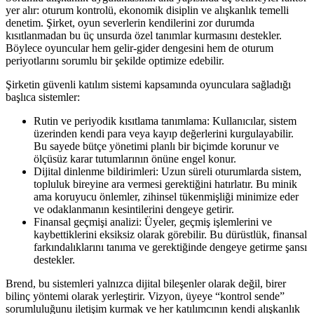
yer alır: oturum kontrolü, ekonomik disiplin ve alışkanlık temelli
denetim. Şirket, oyun severlerin kendilerini zor durumda
kısıtlanmadan bu üç unsurda özel tanımlar kurmasını destekler.
Böylece oyuncular hem gelir-gider dengesini hem de oturum
periyotlarını sorumlu bir şekilde optimize edebilir.
Şirketin güvenli katılım sistemi kapsamında oyunculara sağladığı
başlıca sistemler:
Rutin ve periyodik kısıtlama tanımlama: Kullanıcılar, sistem
üzerinden kendi para veya kayıp değerlerini kurgulayabilir.
Bu sayede bütçe yönetimi planlı bir biçimde korunur ve
ölçüsüz karar tutumlarının önüne engel konur.
Dijital dinlenme bildirimleri: Uzun süreli oturumlarda sistem,
topluluk bireyine ara vermesi gerektiğini hatırlatır. Bu minik
ama koruyucu önlemler, zihinsel tükenmişliği minimize eder
ve odaklanmanın kesintilerini dengeye getirir.
Finansal geçmişi analizi: Üyeler, geçmiş işlemlerini ve
kaybettiklerini eksiksiz olarak görebilir. Bu dürüstlük, finansal
farkındalıklarını tanıma ve gerektiğinde dengeye getirme şansı
destekler.
Brend, bu sistemleri yalnızca dijital bileşenler olarak değil, birer
bilinç yöntemi olarak yerleştirir. Vizyon, üyeye “kontrol sende”
sorumluluğunu iletişim kurmak ve her katılımcının kendi alışkanlık