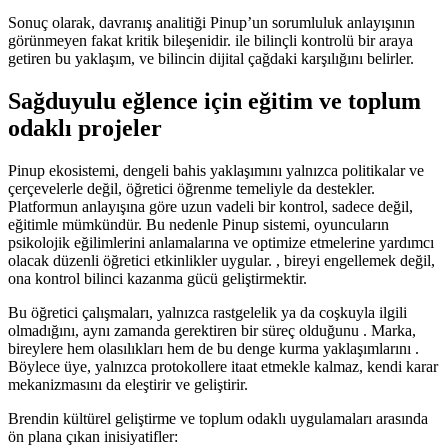
Sonuç olarak, davranış analitiği Pinup’un sorumluluk anlayışının
görünmeyen fakat kritik bileşenidir. ile bilinçli kontrolü bir araya
getiren bu yaklaşım, ve bilincin dijital çağdaki karşılığını belirler.
Sağduyulu eğlence için eğitim ve toplum
odaklı projeler
Pinup ekosistemi, dengeli bahis yaklaşımını yalnızca politikalar ve
çerçevelerle değil, öğretici öğrenme temeliyle da destekler.
Platformun anlayışına göre uzun vadeli bir kontrol, sadece değil,
eğitimle mümkündür. Bu nedenle Pinup sistemi, oyuncuların
psikolojik eğilimlerini anlamalarına ve optimize etmelerine yardımcı
olacak düzenli öğretici etkinlikler uygular. , bireyi engellemek değil,
ona kontrol bilinci kazanma gücü geliştirmektir.
Bu öğretici çalışmaları, yalnızca rastgelelik ya da coşkuyla ilgili
olmadığını, aynı zamanda gerektiren bir süreç olduğunu . Marka,
bireylere hem olasılıkları hem de bu denge kurma yaklaşımlarını .
Böylece üye, yalnızca protokollere itaat etmekle kalmaz, kendi karar
mekanizmasını da eleştirir ve geliştirir.
Brendin kültürel geliştirme ve toplum odaklı uygulamaları arasında
ön plana çıkan inisiyatifler: