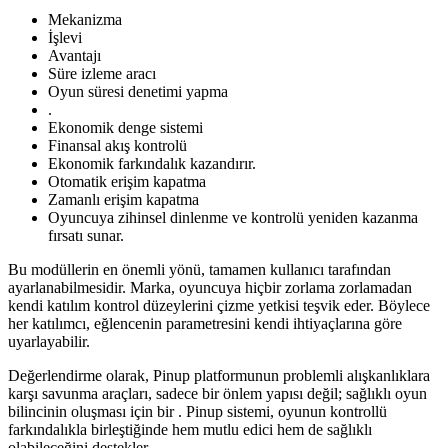
Mekanizma
İşlevi
Avantajı
Süre izleme aracı
Oyun süresi denetimi yapma
.
Ekonomik denge sistemi
Finansal akış kontrolü
Ekonomik farkındalık kazandırır.
Otomatik erişim kapatma
Zamanlı erişim kapatma
Oyuncuya zihinsel dinlenme ve kontrolü yeniden kazanma
fırsatı sunar.
Bu modüllerin en önemli yönü, tamamen kullanıcı tarafından
ayarlanabilmesidir. Marka, oyuncuya hiçbir zorlama zorlamadan
kendi katılım kontrol düzeylerini çizme yetkisi teşvik eder. Böylece
her katılımcı, eğlencenin parametresini kendi ihtiyaçlarına göre
uyarlayabilir.
Değerlendirme olarak, Pinup platformunun problemli alışkanlıklara
karşı savunma araçları, sadece bir önlem yapısı değil; sağlıklı oyun
bilincinin oluşması için bir . Pinup sistemi, oyunun kontrollü
farkındalıkla birleştiğinde hem mutlu edici hem de sağlıklı
olabileceğini destekler.