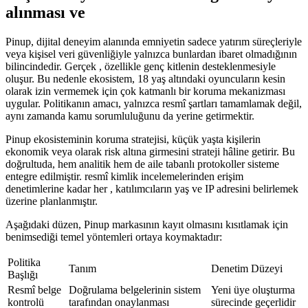
alınması ve
Pinup, dijital deneyim alanında emniyetin sadece yatırım süreçleriyle
veya kişisel veri güvenliğiyle yalnızca bunlardan ibaret olmadığının
bilincindedir. Gerçek , özellikle genç kitlenin desteklenmesiyle
oluşur. Bu nedenle ekosistem, 18 yaş altındaki oyuncuların kesin
olarak izin vermemek için çok katmanlı bir koruma mekanizması
uygular. Politikanın amacı, yalnızca resmî şartları tamamlamak değil,
aynı zamanda kamu sorumluluğunu da yerine getirmektir.
Pinup ekosisteminin koruma stratejisi, küçük yaşta kişilerin
ekonomik veya olarak risk altına girmesini strateji hâline getirir. Bu
doğrultuda, hem analitik hem de aile tabanlı protokoller sisteme
entegre edilmiştir. resmî kimlik incelemelerinden erişim
denetimlerine kadar her , katılımcıların yaş ve IP adresini belirlemek
üzerine planlanmıştır.
Aşağıdaki düzen, Pinup markasının kayıt olmasını kısıtlamak için
benimsediği temel yöntemleri ortaya koymaktadır:
Politika
Tanım
Denetim Düzeyi
Başlığı
Resmî belge
Doğrulama belgelerinin sistem
Yeni üye oluşturma
kontrolü
tarafından onaylanması
sürecinde geçerlidir