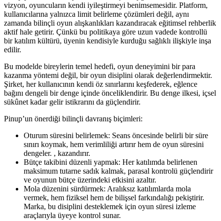
vizyon, oyuncuların kendi iyileştirmeyi benimsemesidir. Platform,
kullanıcılarına yalnızca limit belirleme çözümleri değil, aynı
zamanda bilinçli oyun alışkanlıkları kazandıracak eğitimsel rehberlik
aktif hale getirir. Çünkü bu politikaya göre uzun vadede kontrollü
bir katılım kültürü, üyenin kendisiyle kurduğu sağlıklı ilişkiyle inşa
edilir.
Bu modelde bireylerin temel hedefi, oyun deneyimini bir para
kazanma yöntemi değil, bir oyun disiplini olarak değerlendirmektir.
Şirket, her kullanıcının kendi öz sınırlarını keşfederek, eğlence
bağını dengeli bir denge içinde önceliklendirir. Bu denge ilkesi, içsel
sükûnet kadar gelir istikrarını da güçlendirir.
Pinup’un önerdiği bilinçli davranış biçimleri:
Oturum süresini belirlemek: Seans öncesinde belirli bir süre
sınırı koymak, hem verimliliği artırır hem de oyun süresini
dengeler. , kazandırır.
Bütçe takibini düzenli yapmak: Her katılımda belirlenen
maksimum tutarne sadık kalmak, parasal kontrolü güçlendirir
ve oyunun bütçe üzerindeki etkisini azaltır.
Mola düzenini sürdürmek: Aralıksız katılımlarda mola
vermek, hem fiziksel hem de bilişsel farkındalığı pekiştirir.
Marka, bu disiplini desteklemek için oyun süresi izleme
araçlarıyla üyeye kontrol sunar.