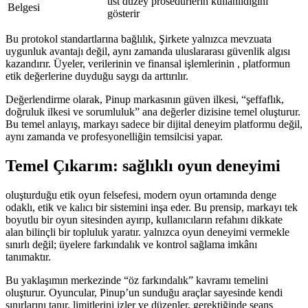
üst düzey prosedürlerin kullanıldığını
Belgesi
gösterir
Bu protokol standartlarına bağlılık, Şirkete yalnızca mevzuata
uygunluk avantajı değil, aynı zamanda uluslararası güvenlik algısı
kazandırır. Üyeler, verilerinin ve finansal işlemlerinin , platformun
etik değerlerine duyduğu saygı da arttırılır.
Değerlendirme olarak, Pinup markasının güven ilkesi, “şeffaflık,
doğruluk ilkesi ve sorumluluk” ana değerler dizisine temel oluşturur.
Bu temel anlayış, markayı sadece bir dijital deneyim platformu değil,
aynı zamanda ve profesyonelliğin temsilcisi yapar.
Temel Çıkarım: sağlıklı oyun deneyimi
oluşturduğu etik oyun felsefesi, modern oyun ortamında denge
odaklı, etik ve kalıcı bir sistemini inşa eder. Bu prensip, markayı tek
boyutlu bir oyun sitesinden ayırıp, kullanıcıların refahını dikkate
alan bilinçli bir topluluk yaratır. yalnızca oyun deneyimi vermekle
sınırlı değil; üyelere farkındalık ve kontrol sağlama imkânı
tanımaktır.
Bu yaklaşımın merkezinde “öz farkındalık” kavramı temelini
oluşturur. Oyuncular, Pinup’un sunduğu araçlar sayesinde kendi
sınırlarını tanır, limitlerini izler ve düzenler, gerektiğinde seans