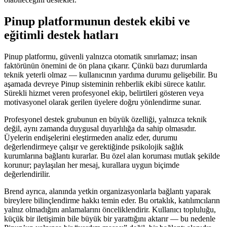
Pinup platformunun destek ekibi ve
eğitimli destek hatları
Pinup platformu, güvenli yalnızca otomatik sınırlamaz; insan
faktörünün önemini de ön plana çıkarır. Çünkü bazı durumlarda
teknik yeterli olmaz — kullanıcının yardıma durumu gelişebilir. Bu
aşamada devreye Pinup sisteminin rehberlik ekibi sürece katılır.
Sürekli hizmet veren profesyonel ekip, belirtileri gösteren veya
motivasyonel olarak gerilen üyelere doğru yönlendirme sunar.
Profesyonel destek grubunun en büyük özelliği, yalnızca teknik
değil, aynı zamanda duygusal duyarlılığa da sahip olmasıdır.
Üyelerin endişelerini eleştirmeden analiz eder, durumu
değerlendirmeye çalışır ve gerektiğinde psikolojik sağlık
kurumlarına bağlantı kurarlar. Bu özel alan koruması mutlak şekilde
korunur; paylaşılan her mesaj, kurallara uygun biçimde
değerlendirilir.
Brend ayrıca, alanında yetkin organizasyonlarla bağlantı yaparak
bireylere bilinçlendirme hakkı temin eder. Bu ortaklık, katılımcıların
yalnız olmadığını anlamalarını önceliklendirir. Kullanıcı topluluğu,
küçük bir iletişimin bile büyük bir yarattığını aktarır — bu nedenle