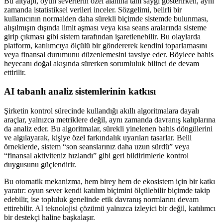
Bu altyapı, oyun severlerin özel alanına tam saygı gösterirken, aynı
zamanda istatistiksel verileri inceler. Sözgelimi, belirli bir
kullanıcının normalden daha sürekli biçimde sistemde bulunması,
alışılmışın dışında limit aşması veya kısa seans aralarında sisteme
girip çıkması gibi sistem tarafından işaretlenebilir. Bu olaylarda
platform, katılımcıya ölçülü bir göndererek kendini toparlamasını
veya finansal durumunu düzenlemesini tavsiye eder. Böylece bahis
heyecanı doğal akışında sürerken sorumluluk bilinci de devam
ettirilir.
AI tabanlı analiz sistemlerinin katkısı
Şirketin kontrol sürecinde kullandığı akıllı algoritmalara dayalı
araçlar, yalnızca metriklere değil, aynı zamanda davranış kalıplarına
da analiz eder. Bu algoritmalar, sürekli yinelenen bahis döngülerini
ve algılayarak, kişiye özel farkındalık uyarıları tasarlar. Belli
örneklerde, sistem “son seanslarınız daha uzun sürdü” veya
“finansal aktiviteniz hızlandı” gibi geri bildirimlerle kontrol
duygusunu güçlendirir.
Bu otomatik mekanizma, hem birey hem de ekosistem için bir katkı
yaratır: oyun sever kendi katılım biçimini ölçülebilir biçimde takip
edebilir, ise topluluk genelinde etik davranış normlarını devam
ettirebilir. AI teknolojisi çözümü yalnızca izleyici bir değil, katılımcı
bir destekçi haline başkalaşır.