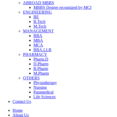
ABROAD MBBS
MBBS Degree recognized by MCI
ENGINEERING
BE
B.Tech
M.Tech
MANAGEMENT
BBA
MBA
MCA
BBA.LLB
PHARMACY
Pharm.D
D.Pharm
B.Pharm
M.Pharm
OTHERS
Physiotherapy
Nursing
Paramedical
Life Sciences
Contact Us
Home
About Us