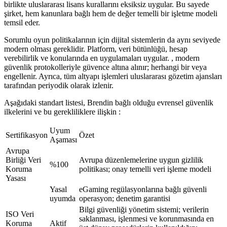
birlikte uluslararası lisans kurallarını eksiksiz uygular. Bu sayede
şirket, hem kanunlara bağlı hem de değer temelli bir işletme modeli
temsil eder.
Sorumlu oyun politikalarının için dijital sistemlerin da aynı seviyede
modern olması gereklidir. Platform, veri bütünlüğü, hesap
verebilirlik ve konularında en uygulamaları uygular. , modern
güvenlik protokolleriyle güvence altına alınır; herhangi bir veya
engellenir. Ayrıca, tüm altyapı işlemleri uluslararası gözetim ajansları
tarafından periyodik olarak izlenir.
Aşağıdaki standart listesi, Brendin bağlı olduğu evrensel güvenlik
ilkelerini ve bu gerekliliklere ilişkin :
Uyum
Sertifikasyon
Özet
Aşaması
Avrupa
Birliği Veri
Avrupa düzenlemelerine uygun gizlilik
%100
Koruma
politikası; onay temelli veri işleme modeli
Yasası
Yasal
eGaming regülasyonlarına bağlı güvenli
uyumda
operasyon; denetim garantisi
Bilgi güvenliği yönetim sistemi; verilerin
ISO Veri
saklanması, işlenmesi ve korunmasında en
Koruma
Aktif