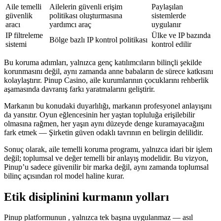
Aile temelli
Ailelerin güvenli erişim
Paylaşılan
güvenlik
politikası oluşturmasına
sistemlerde
aracı
yardımcı araç
uygulanır
IP filtreleme
Ülke ve IP bazında
Bölge bazlı IP kontrol politikası
sistemi
kontrol edilir
Bu koruma adımları, yalnızca genç katılımcıların bilinçli şekilde
korunmasını değil, aynı zamanda anne babaların de sürece katkısını
kolaylaştırır. Pinup Casino, aile kurumlarının çocuklarını rehberlik
aşamasında davranış farkı yaratmalarını geliştirir.
Markanın bu konudaki duyarlılığı, markanın profesyonel anlayışını
da yansıtır. Oyun eğlencesinin her yaştan topluluğa erişilebilir
olmasına rağmen, her yaşın aynı düzeyde denge kuramayacağını
fark etmek — Şirketin güven odaklı tavrının en belirgin delilidir.
Sonuç olarak, aile temelli koruma programı, yalnızca idari bir işlem
değil; toplumsal ve değer temelli bir anlayış modelidir. Bu vizyon,
Pinup’u sadece güvenilir bir marka değil, aynı zamanda toplumsal
bilinç açısından rol model haline kurar.
Etik disiplinini kurmanın yolları
Pinup platformunun , yalnızca tek başına uygulanmaz — asıl