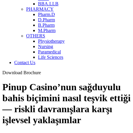
BBA.LLB
PHARMACY
Pharm.D
D.Pharm
B.Pharm
M.Pharm
OTHERS
Physiotherapy
Nursing
Paramedical
Life Sciences
Contact Us
Download Brochure
Pinup Casino’nun sağduyulu
bahis biçimini nasıl teşvik ettiği
— riskli davranışlara karşı
işlevsel yaklaşımlar