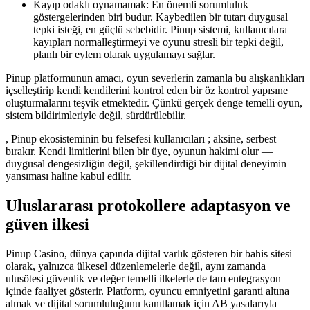
Kayıp odaklı oynamamak: En önemli sorumluluk
göstergelerinden biri budur. Kaybedilen bir tutarı duygusal
tepki isteği, en güçlü sebebidir. Pinup sistemi, kullanıcılara
kayıpları normalleştirmeyi ve oyunu stresli bir tepki değil,
planlı bir eylem olarak uygulamayı sağlar.
Pinup platformunun amacı, oyun severlerin zamanla bu alışkanlıkları
içselleştirip kendi kendilerini kontrol eden bir öz kontrol yapısıne
oluşturmalarını teşvik etmektedir. Çünkü gerçek denge temelli oyun,
sistem bildirimleriyle değil, sürdürülebilir.
, Pinup ekosisteminin bu felsefesi kullanıcıları ; aksine, serbest
bırakır. Kendi limitlerini bilen bir üye, oyunun hakimi olur —
duygusal dengesizliğin değil, şekillendirdiği bir dijital deneyimin
yansıması haline kabul edilir.
Uluslararası protokollere adaptasyon ve
güven ilkesi
Pinup Casino, dünya çapında dijital varlık gösteren bir bahis sitesi
olarak, yalnızca ülkesel düzenlemelerle değil, aynı zamanda
ulusötesi güvenlik ve değer temelli ilkelerle de tam entegrasyon
içinde faaliyet gösterir. Platform, oyuncu emniyetini garanti altına
almak ve dijital sorumluluğunu kanıtlamak için AB yasalarıyla