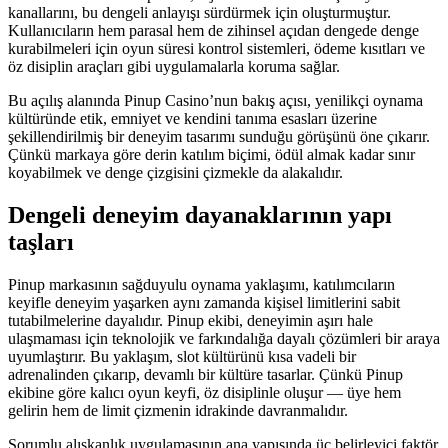
kanallarını, bu dengeli anlayışı sürdürmek için oluşturmuştur.
Kullanıcıların hem parasal hem de zihinsel açıdan dengede denge
kurabilmeleri için oyun süresi kontrol sistemleri, ödeme kısıtları ve
öz disiplin araçları gibi uygulamalarla koruma sağlar.
Bu açılış alanında Pinup Casino’nun bakış açısı, yenilikçi oynama
kültüründe etik, emniyet ve kendini tanıma esasları üzerine
şekillendirilmiş bir deneyim tasarımı sunduğu görüşünü öne çıkarır.
Çünkü markaya göre derin katılım biçimi, ödül almak kadar sınır
koyabilmek ve denge çizgisini çizmekle da alakalıdır.
Dengeli deneyim dayanaklarının yapı
taşları
Pinup markasının sağduyulu oynama yaklaşımı, katılımcıların
keyifle deneyim yaşarken aynı zamanda kişisel limitlerini sabit
tutabilmelerine dayalıdır. Pinup ekibi, deneyimin aşırı hale
ulaşmaması için teknolojik ve farkındalığa dayalı çözümleri bir araya
uyumlaştırır. Bu yaklaşım, slot kültürünü kısa vadeli bir
adrenalinden çıkarıp, devamlı bir kültüre tasarlar. Çünkü Pinup
ekibine göre kalıcı oyun keyfi, öz disiplinle oluşur — üye hem
gelirin hem de limit çizmenin idrakinde davranmalıdır.
Sorumlu alışkanlık uygulamasının ana yapısında üç belirleyici faktör