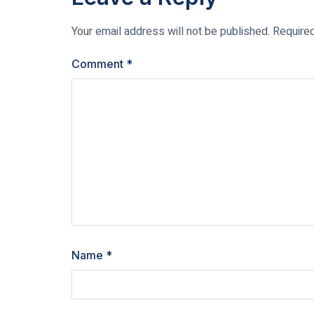
Your email address will not be published.
Require
Comment
*
Name
*