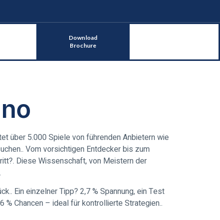
Download
Brochure
ino
tet über 5.000 Spiele von führenden Anbietern wie
suchen.. Vom vorsichtigen Entdecker bis zum
ritt?. Diese Wissenschaft, von Meistern der
.
k.. Ein einzelner Tipp? 2,7 % Spannung, ein Test
 % Chancen – ideal für kontrollierte Strategien..