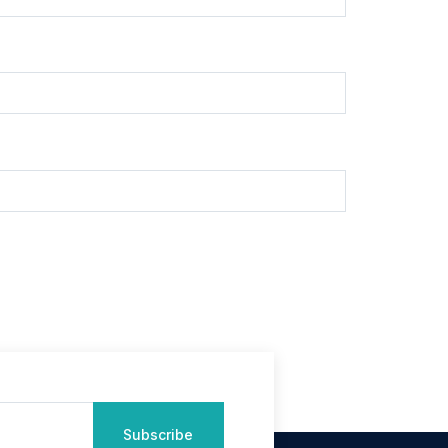
Subscribe