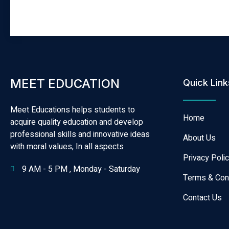
MEET EDUCATION
Quick Link
Meet Educations helps students to
Home
acquire quality education and develop
professional skills and innovative ideas
About Us
with moral values, In all aspects
Privacy Poli
9 AM - 5 PM , Monday - Saturday
Terms & Con
Contact Us