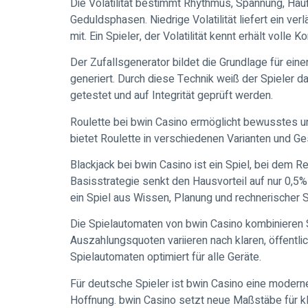
Die Volatilität bestimmt Rhythmus, Spannung, Häu
Geduldsphasen. Niedrige Volatilität liefert ein ver
mit. Ein Spieler, der Volatilität kennt erhält volle K
Der Zufallsgenerator bildet die Grundlage für eine
generiert. Durch diese Technik weiß der Spieler 
getestet und auf Integrität geprüft werden.
Roulette bei bwin Casino ermöglicht bewusstes u
bietet Roulette in verschiedenen Varianten und G
Blackjack bei bwin Casino ist ein Spiel, bei dem 
Basisstrategie senkt den Hausvorteil auf nur 0,5%
ein Spiel aus Wissen, Planung und rechnerischer S
Die Spielautomaten von bwin Casino kombinieren S
Auszahlungsquoten variieren nach klaren, öffentli
Spielautomaten optimiert für alle Geräte.
Für deutsche Spieler ist bwin Casino eine moderne
Hoffnung. bwin Casino setzt neue Maßstäbe für kl