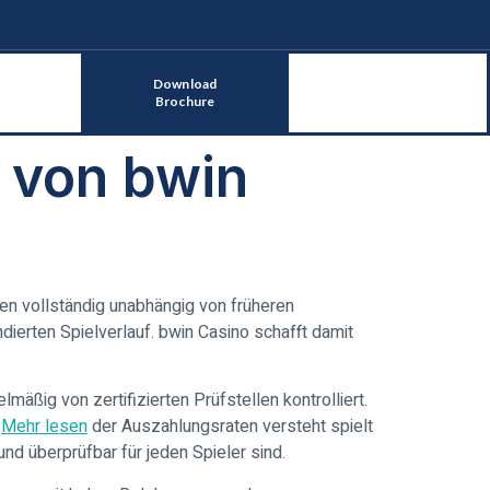
Download
Brochure
r von bwin
en vollständig unabhängig von früheren
ierten Spielverlauf. bwin Casino schafft damit
äßig von zertifizierten Prüfstellen kontrolliert.
,
Mehr lesen
der Auszahlungsraten versteht spielt
und überprüfbar für jeden Spieler sind.