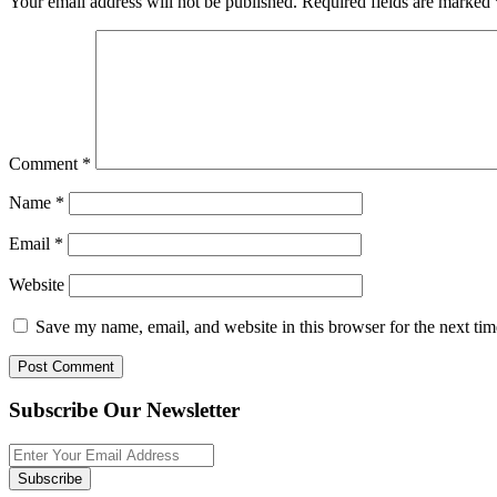
Your email address will not be published.
Required fields are marked
Comment
*
Name
*
Email
*
Website
Save my name, email, and website in this browser for the next ti
Subscribe Our Newsletter
Subscribe