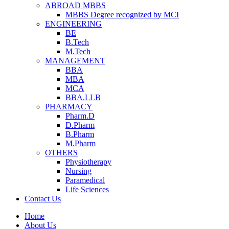
ABROAD MBBS
MBBS Degree recognized by MCI
ENGINEERING
BE
B.Tech
M.Tech
MANAGEMENT
BBA
MBA
MCA
BBA.LLB
PHARMACY
Pharm.D
D.Pharm
B.Pharm
M.Pharm
OTHERS
Physiotherapy
Nursing
Paramedical
Life Sciences
Contact Us
Home
About Us