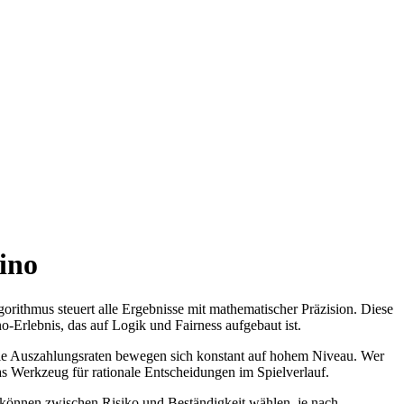
ino
lgorithmus steuert alle Ergebnisse mit mathematischer Präzision. Diese
o-Erlebnis, das auf Logik und Fairness aufgebaut ist.
 Die Auszahlungsraten bewegen sich konstant auf hohem Niveau. Wer
s Werkzeug für rationale Entscheidungen im Spielverlauf.
ler können zwischen Risiko und Beständigkeit wählen, je nach