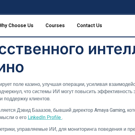
Why Choose Us
Courses
Contact Us
сственного интел
ино
рует поле казино, улучшая операции, усиливая взаимодей
подчеркнул, что системы ИИ могут повысить эффективность э
и поддержку клиентов.
вляется Дэвид Бааазов, бывший директор Amaya Gaming, к
 мысли о его
LinkedIn Profile
.
 метрики, управляемые ИИ, для мониторинга поведения и п