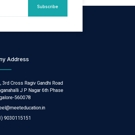
Subscribe
ny Address
, 3rd Cross Ragiv Gandhi Road
aganahalli J P Nagar 6th Phase
galore-560078
eel@meeteducation.in
1) 9030115151