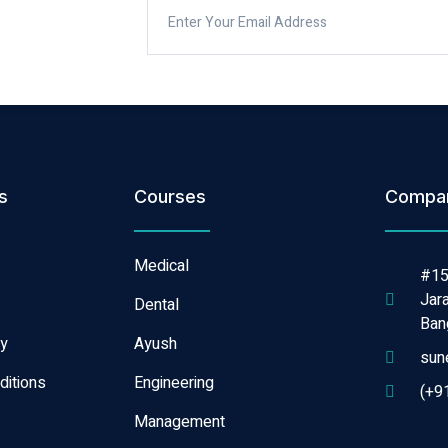
s
Courses
Compa
Medical
#15
Jar
Dental
Ban
cy
Ayush
sun
ditions
Engineering
(+9
Management