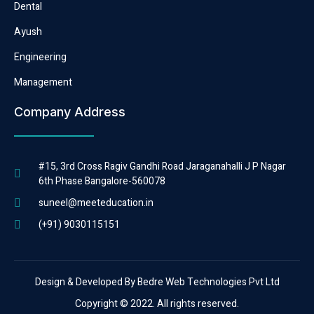
Dental
Ayush
Engineering
Management
Company Address
#15, 3rd Cross Ragiv Gandhi Road Jaraganahalli J P Nagar
6th Phase Bangalore-560078
suneel@meeteducation.in
(+91) 9030115151
Design & Developed By Bedre Web Technologies Pvt Ltd
Copyright © 2022. All rights reserved.