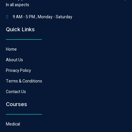
In all aspects
9 AM - 5 PM , Monday - Saturday
Quick Links
Home
About Us
Privacy Policy
Terms & Conditions
Contact Us
Courses
Medical