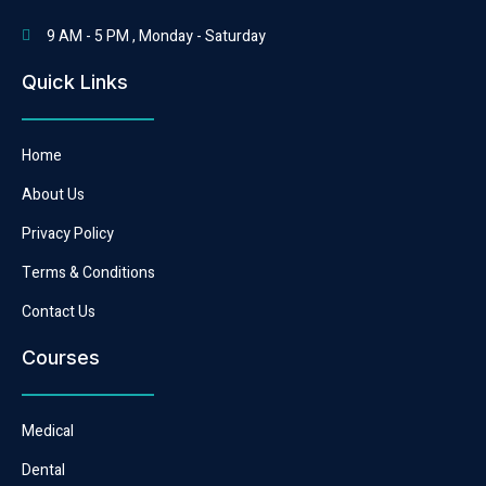
9 AM - 5 PM , Monday - Saturday
Quick Links
Home
About Us
Privacy Policy
Terms & Conditions
Contact Us
Courses
Medical
Dental