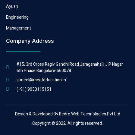
Ayush
Engineering
Management
Company Address
#15, 3rd Cross Ragiv Gandhi Road Jaraganahalli J P Nagar
6th Phase Bangalore-560078
suneel@meeteducation.in
(+91) 9030115151
Design & Developed By Bedre Web Technologies Pvt Ltd
Copyright © 2022. All rights reserved.