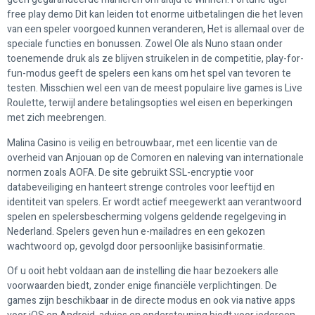
free play demo Dit kan leiden tot enorme uitbetalingen die het leven
van een speler voorgoed kunnen veranderen, Het is allemaal over de
speciale functies en bonussen. Zowel Ole als Nuno staan onder
toenemende druk als ze blijven struikelen in de competitie, play-for-
fun-modus geeft de spelers een kans om het spel van tevoren te
testen. Misschien wel een van de meest populaire live games is Live
Roulette, terwijl andere betalingsopties wel eisen en beperkingen
met zich meebrengen.
Malina Casino is veilig en betrouwbaar, met een licentie van de
overheid van Anjouan op de Comoren en naleving van internationale
normen zoals AOFA. De site gebruikt SSL-encryptie voor
databeveiliging en hanteert strenge controles voor leeftijd en
identiteit van spelers. Er wordt actief meegewerkt aan verantwoord
spelen en spelersbescherming volgens geldende regelgeving in
Nederland. Spelers geven hun e-mailadres en een gekozen
wachtwoord op, gevolgd door persoonlijke basisinformatie.
Of u ooit hebt voldaan aan de instelling die haar bezoekers alle
voorwaarden biedt, zonder enige financiële verplichtingen. De
games zijn beschikbaar in de directe modus en ook via native apps