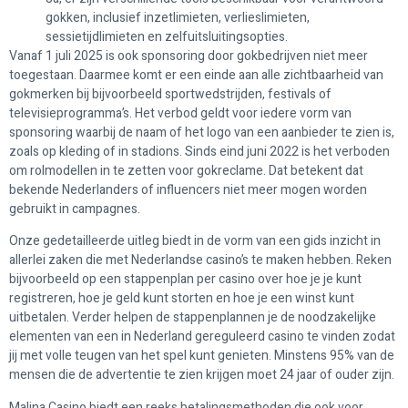
gokken, inclusief inzetlimieten, verlieslimieten,
sessietijdlimieten en zelfuitsluitingsopties.
Vanaf 1 juli 2025 is ook sponsoring door gokbedrijven niet meer
toegestaan. Daarmee komt er een einde aan alle zichtbaarheid van
gokmerken bij bijvoorbeeld sportwedstrijden, festivals of
televisieprogramma’s. Het verbod geldt voor iedere vorm van
sponsoring waarbij de naam of het logo van een aanbieder te zien is,
zoals op kleding of in stadions. Sinds eind juni 2022 is het verboden
om rolmodellen in te zetten voor gokreclame. Dat betekent dat
bekende Nederlanders of influencers niet meer mogen worden
gebruikt in campagnes.
Onze gedetailleerde uitleg biedt in de vorm van een gids inzicht in
allerlei zaken die met Nederlandse casino’s te maken hebben. Reken
bijvoorbeeld op een stappenplan per casino over hoe je je kunt
registreren, hoe je geld kunt storten en hoe je een winst kunt
uitbetalen. Verder helpen de stappenplannen je de noodzakelijke
elementen van een in Nederland gereguleerd casino te vinden zodat
jij met volle teugen van het spel kunt genieten. Minstens 95% van de
mensen die de advertentie te zien krijgen moet 24 jaar of ouder zijn.
Malina Casino biedt een reeks betalingsmethoden die ook voor