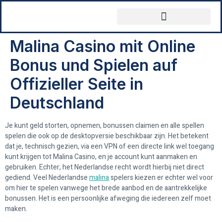
Malina Casino mit Online
Bonus und Spielen auf
Offizieller Seite in
Deutschland
Je kunt geld storten, opnemen, bonussen claimen en alle spellen
spelen die ook op de desktopversie beschikbaar zijn. Het betekent
dat je, technisch gezien, via een VPN of een directe link wel toegang
kunt krijgen tot Malina Casino, en je account kunt aanmaken en
gebruiken. Echter, het Nederlandse recht wordt hierbij niet direct
gediend. Veel Nederlandse
malina
spelers kiezen er echter wel voor
om hier te spelen vanwege het brede aanbod en de aantrekkelijke
bonussen. Het is een persoonlijke afweging die iedereen zelf moet
maken.