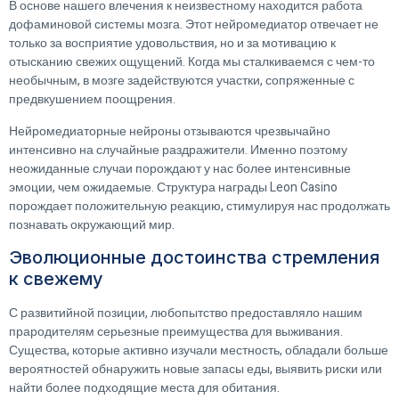
В основе нашего влечения к неизвестному находится работа
дофаминовой системы мозга. Этот нейромедиатор отвечает не
только за восприятие удовольствия, но и за мотивацию к
отысканию свежих ощущений. Когда мы сталкиваемся с чем-то
необычным, в мозге задействуются участки, сопряженные с
предвкушением поощрения.
Нейромедиаторные нейроны отзываются чрезвычайно
интенсивно на случайные раздражители. Именно поэтому
неожиданные случаи порождают у нас более интенсивные
эмоции, чем ожидаемые. Структура награды Leon Casino
порождает положительную реакцию, стимулируя нас продолжать
познавать окружающий мир.
Эволюционные достоинства стремления
к свежему
С развитийной позиции, любопытство предоставляло нашим
прародителям серьезные преимущества для выживания.
Существа, которые активно изучали местность, обладали больше
вероятностей обнаружить новые запасы еды, выявить риски или
найти более подходящие места для обитания.