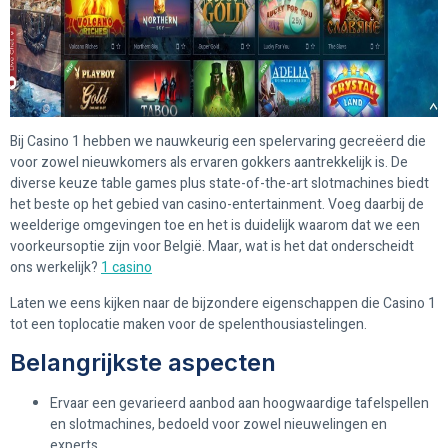
Bij Casino 1 hebben we nauwkeurig een spelervaring gecreëerd die
voor zowel nieuwkomers als ervaren gokkers aantrekkelijk is. De
diverse keuze table games plus state-of-the-art slotmachines biedt
het beste op het gebied van casino-entertainment. Voeg daarbij de
weelderige omgevingen toe en het is duidelijk waarom dat we een
voorkeursoptie zijn voor België. Maar, wat is het dat onderscheidt
ons werkelijk?
1 casino
Laten we eens kijken naar de bijzondere eigenschappen die Casino 1
tot een toplocatie maken voor de spelenthousiastelingen.
Belangrijkste aspecten
Ervaar een gevarieerd aanbod aan hoogwaardige tafelspellen
en slotmachines, bedoeld voor zowel nieuwelingen en
experts.