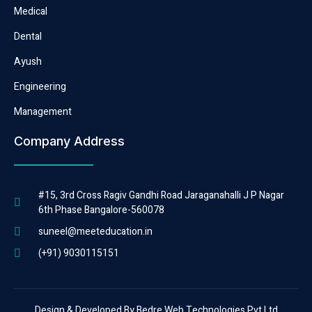
Medical
Dental
Ayush
Engineering
Management
Company Address
#15, 3rd Cross Ragiv Gandhi Road Jaraganahalli J P Nagar
6th Phase Bangalore-560078
suneel@meeteducation.in
(+91) 9030115151
Design & Developed By Bedre Web Technologies Pvt Ltd