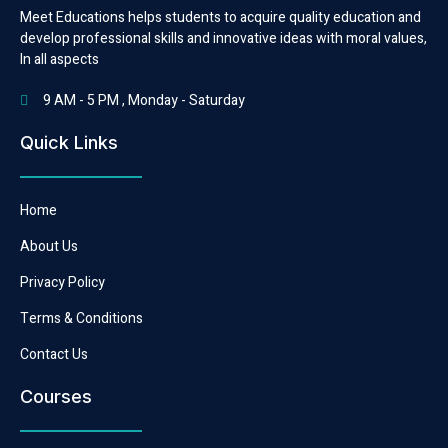
Meet Educations helps students to acquire quality education and
develop professional skills and innovative ideas with moral values,
In all aspects
9 AM - 5 PM , Monday - Saturday
Quick Links
Home
About Us
Privacy Policy
Terms & Conditions
Contact Us
Courses