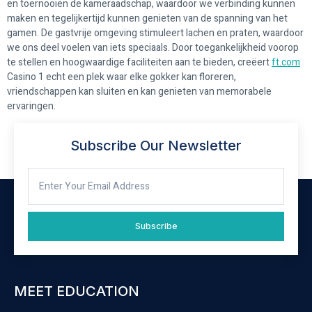
en toernooien de kameraadschap, waardoor we verbinding kunnen
maken en tegelijkertijd kunnen genieten van de spanning van het
gamen. De gastvrije omgeving stimuleert lachen en praten, waardoor
we ons deel voelen van iets speciaals. Door toegankelijkheid voorop
te stellen en hoogwaardige faciliteiten aan te bieden, creëert
ft.com
Casino 1 echt een plek waar elke gokker kan floreren,
vriendschappen kan sluiten en kan genieten van memorabele
ervaringen.
Subscribe Our Newsletter
Subscribe
MEET EDUCATION