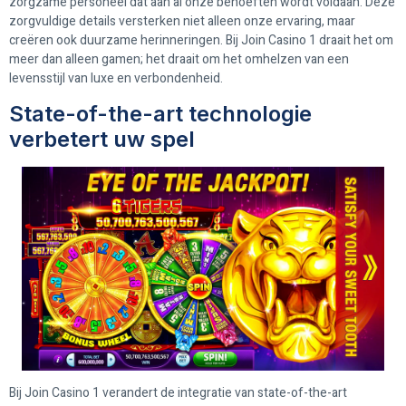
zorgzame personeel dat aan al onze behoeften wordt voldaan. Deze
zorgvuldige details versterken niet alleen onze ervaring, maar
creëren ook duurzame herinneringen. Bij Join Casino 1 draait het om
meer dan alleen gamen; het draait om het omhelzen van een
levensstijl van luxe en verbondenheid.
State-of-the-art technologie
verbetert uw spel
Bij Join Casino 1 verandert de integratie van state-of-the-art