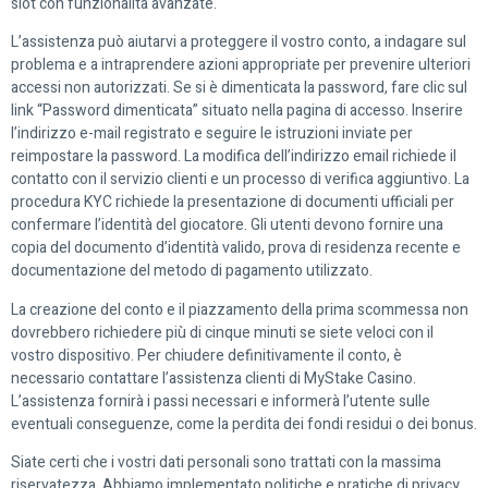
slot con funzionalità avanzate.
L’assistenza può aiutarvi a proteggere il vostro conto, a indagare sul
problema e a intraprendere azioni appropriate per prevenire ulteriori
accessi non autorizzati. Se si è dimenticata la password, fare clic sul
link “Password dimenticata” situato nella pagina di accesso. Inserire
l’indirizzo e-mail registrato e seguire le istruzioni inviate per
reimpostare la password. La modifica dell’indirizzo email richiede il
contatto con il servizio clienti e un processo di verifica aggiuntivo. La
procedura KYC richiede la presentazione di documenti ufficiali per
confermare l’identità del giocatore. Gli utenti devono fornire una
copia del documento d’identità valido, prova di residenza recente e
documentazione del metodo di pagamento utilizzato.
La creazione del conto e il piazzamento della prima scommessa non
dovrebbero richiedere più di cinque minuti se siete veloci con il
vostro dispositivo. Per chiudere definitivamente il conto, è
necessario contattare l’assistenza clienti di MyStake Casino.
L’assistenza fornirà i passi necessari e informerà l’utente sulle
eventuali conseguenze, come la perdita dei fondi residui o dei bonus.
Siate certi che i vostri dati personali sono trattati con la massima
riservatezza. Abbiamo implementato politiche e pratiche di privacy