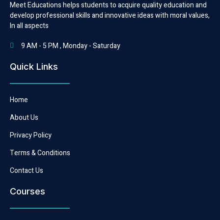
Meet Educations helps students to acquire quality education and
develop professional skills and innovative ideas with moral values,
In all aspects
9 AM - 5 PM , Monday - Saturday
Quick Links
Home
About Us
Privacy Policy
Terms & Conditions
Contact Us
Courses