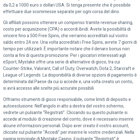
da 0,2 a 1000 euro o dollari USA. Si tenga presente che è possibile
effettuare due scommesse separate per ogni corsa del dino.
Gli affiliati possono ottenere un compenso tramite revenue sharing,
costo per acquisizione (CPA) o accordi ibridi. Avete la possibilità di
vincere fino a 500 Free Spins, che verranno accreditati sul vostro
saldo entro 24 ore. Una volta accreditati i Free Spins, avrete 7 giorni di
tempo per utilizzarli. È importante notare che il denaro bonus non
conta ai fini di questa promozione. Per i giocatori interessati agli
eSport, Mystake offre una serie di alternative di gioco, tra cui
Counter-Strike, Valorant, Call of Duty, Overwatch, Dota 2, Starcraft e
League of Legends. La disponibilità di diverse opzioni di pagamento è
determinata dal Paese da cui si accede e, una volta creato un conto,
si avrà accesso alle scelte più accurate possibili.
Offriamo strumenti di gioco responsabile, come limiti di deposito e
autoesclusione. Nell’angolo in alto a destra del vostro schermo,
vedrete un pulsante “Registrati”. Cliccando su questo pulsante si
accede al modulo di creazione del conto, dove è necessario inserire
alcune informazioni personali. Dopo aver creato il vostro account,
cliccate sul pulsante “Accedi” per inserire le vostre credenziali. Nella
pagina principale di Mystake Casino, il pulsante “Registrati” è