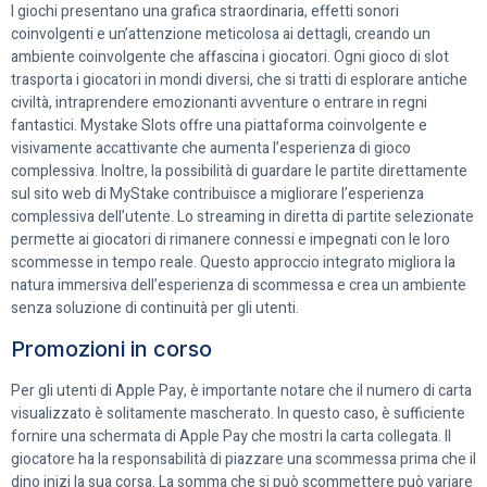
I giochi presentano una grafica straordinaria, effetti sonori
coinvolgenti e un’attenzione meticolosa ai dettagli, creando un
ambiente coinvolgente che affascina i giocatori. Ogni gioco di slot
trasporta i giocatori in mondi diversi, che si tratti di esplorare antiche
civiltà, intraprendere emozionanti avventure o entrare in regni
fantastici. Mystake Slots offre una piattaforma coinvolgente e
visivamente accattivante che aumenta l’esperienza di gioco
complessiva. Inoltre, la possibilità di guardare le partite direttamente
sul sito web di MyStake contribuisce a migliorare l’esperienza
complessiva dell’utente. Lo streaming in diretta di partite selezionate
permette ai giocatori di rimanere connessi e impegnati con le loro
scommesse in tempo reale. Questo approccio integrato migliora la
natura immersiva dell’esperienza di scommessa e crea un ambiente
senza soluzione di continuità per gli utenti.
Promozioni in corso
Per gli utenti di Apple Pay, è importante notare che il numero di carta
visualizzato è solitamente mascherato. In questo caso, è sufficiente
fornire una schermata di Apple Pay che mostri la carta collegata. Il
giocatore ha la responsabilità di piazzare una scommessa prima che il
dino inizi la sua corsa. La somma che si può scommettere può variare