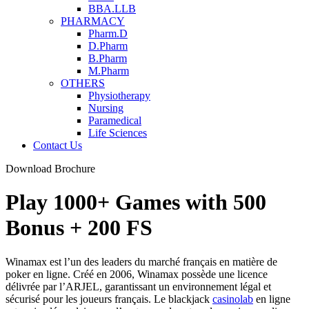
BBA.LLB
PHARMACY
Pharm.D
D.Pharm
B.Pharm
M.Pharm
OTHERS
Physiotherapy
Nursing
Paramedical
Life Sciences
Contact Us
Download Brochure
Play 1000+ Games with 500
Bonus + 200 FS
Winamax est l’un des leaders du marché français en matière de
poker en ligne. Créé en 2006, Winamax possède une licence
délivrée par l’ARJEL, garantissant un environnement légal et
sécurisé pour les joueurs français. Le blackjack
casinolab
en ligne