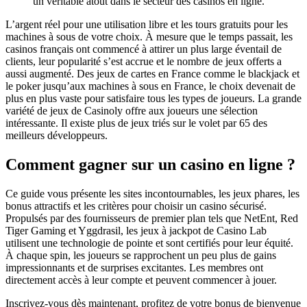
un véritable atout dans le secteur des casinos en ligne.
L’argent réel pour une utilisation libre et les tours gratuits pour les
machines à sous de votre choix. À mesure que le temps passait, les
casinos français ont commencé à attirer un plus large éventail de
clients, leur popularité s’est accrue et le nombre de jeux offerts a
aussi augmenté. Des jeux de cartes en France comme le blackjack et
le poker jusqu’aux machines à sous en France, le choix devenait de
plus en plus vaste pour satisfaire tous les types de joueurs. La grande
variété de jeux de Casinoly offre aux joueurs une sélection
intéressante. Il existe plus de jeux triés sur le volet par 65 des
meilleurs développeurs.
Comment gagner sur un casino en ligne ?
Ce guide vous présente les sites incontournables, les jeux phares, les
bonus attractifs et les critères pour choisir un casino sécurisé.
Propulsés par des fournisseurs de premier plan tels que NetEnt, Red
Tiger Gaming et Yggdrasil, les jeux à jackpot de Casino Lab
utilisent une technologie de pointe et sont certifiés pour leur équité.
À chaque spin, les joueurs se rapprochent un peu plus de gains
impressionnants et de surprises excitantes. Les membres ont
directement accès à leur compte et peuvent commencer à jouer.
Inscrivez-vous dès maintenant, profitez de votre bonus de bienvenue