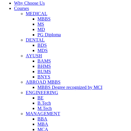
Why Choose Us
Courses
MEDICAL
MBBS
MS
MD
PG Diploma
DENTAL
BDS
MDS
AYUSH
BAMS
BHMS
BUMS
BNYS
ABROAD MBBS
MBBS Degree recognized by MCI
ENGINEERING
BE
B.Tech
M.Tech
MANAGEMENT
BBA
MBA
MCA