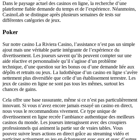
Dans le paysage actuel des casinos en ligne, la recherche d’une
plateforme fiable demande du temps et de l’expérience. Néanmoins,
CasinoLab se distingue après plusieurs semaines de tests sur
différentes catégories de jeux.
Poker
Sur notre casino La Riviera Casino, l’assistance n’est pas un simple
ajout mais une véritable partie intégrante de l’expérience du
divertissement. Les joueurs savent qu’ils peuvent compter sur une
aide réactive et personnalisée qu’il s’agisse d’un problème
technique, d’une question sur les bonus ou d’une demande liée aux
dépôts et retraits ou jeux. La ludothèque d’un casino en ligne s’avère
nettement plus diversifiée que celle d’un établissement terrestre. Les
jeux de casino en ligne ne sont pas tous les mêmes, surtout les
chances de gains.
Cela offre une base rassurante, même si ce n’est pas particulièrement
innovant. Si vous n’avez encore jamais essayé un casino en direct,
nous vous le recommandons vivement. Ce type unique de
divertissement en ligne recrée l’ambiance authentique des meilleurs
casinos du monde. Les joueurs interagissent avec des croupiers
professionnels qui animent la partie sur de vraies tables. Vous
pouvez suivre leurs actions en direct grâce au streaming vidéo et
participer activement au jeu en échangeant avec eux et avec d’autres