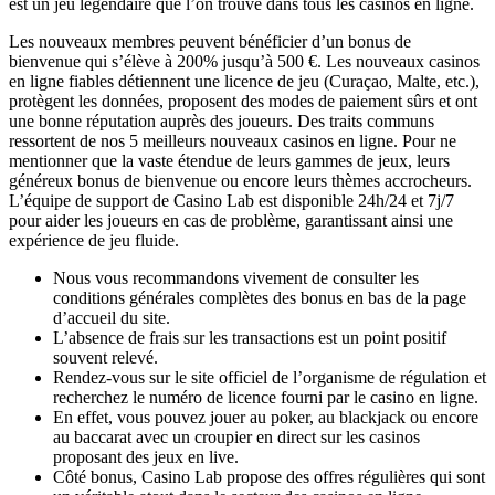
est un jeu légendaire que l’on trouve dans tous les casinos en ligne.
Les nouveaux membres peuvent bénéficier d’un bonus de
bienvenue qui s’élève à 200% jusqu’à 500 €. Les nouveaux casinos
en ligne fiables détiennent une licence de jeu (Curaçao, Malte, etc.),
protègent les données, proposent des modes de paiement sûrs et ont
une bonne réputation auprès des joueurs. Des traits communs
ressortent de nos 5 meilleurs nouveaux casinos en ligne. Pour ne
mentionner que la vaste étendue de leurs gammes de jeux, leurs
généreux bonus de bienvenue ou encore leurs thèmes accrocheurs.
L’équipe de support de Casino Lab est disponible 24h/24 et 7j/7
pour aider les joueurs en cas de problème, garantissant ainsi une
expérience de jeu fluide.
Nous vous recommandons vivement de consulter les
conditions générales complètes des bonus en bas de la page
d’accueil du site.
L’absence de frais sur les transactions est un point positif
souvent relevé.
Rendez-vous sur le site officiel de l’organisme de régulation et
recherchez le numéro de licence fourni par le casino en ligne.
En effet, vous pouvez jouer au poker, au blackjack ou encore
au baccarat avec un croupier en direct sur les casinos
proposant des jeux en live.
Côté bonus, Casino Lab propose des offres régulières qui sont