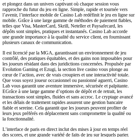
et plongez dans un univers captivant où chaque session vous
rapproche du futur du jeu en ligne. Simple, rapide et tournée vers
l’avenir, l’interface mobile de Casino Lab redéfinit le jeu en ligne sur
mobile. Grâce à une large gamme de méthodes de paiement fiables,
telles que Visa, MasterCard, Skrill, Neteller et Paysafecard, les
dépôts sont simples, pratiques et instantanés. Casino Lab accorde
une grande importance à la qualité du service client, en fournissant
plusieurs canaux de communication.
Il est licencié par la MGA, garantissant un environnement de jeu
contrôlé, des pratiques équitables, et des gains non imposables pour
les joueurs résidant dans des juridictions concernées. Propulsée par
Evolution Gaming et Ezugi, la section live casino vous plonge au
cœur de l’action, avec de vrais croupiers et une interactivité totale.
Que vous soyez joueur occasionnel ou passionné aguerri, Casino
Lab vous garantit une aventure immersive, sécurisée et palpitante.
EGrâce à une large gamme d’options de dépôt et de retrait, les
transactions sont simples, fluides et sans accroc. Le cryptage avancé
et les délais de traitement rapides assurent une gestion bancaire
fiable et sereine. Cela garantit que les joueurs peuvent profiter de
leurs jeux préférés en déplacement sans compromettre la qualité ou
la fonctionnalité.
L’interface de paris en direct inclut des mises à jour en temps réel
des scores, et une grande variété de faits de jeu sur lesquels parier.